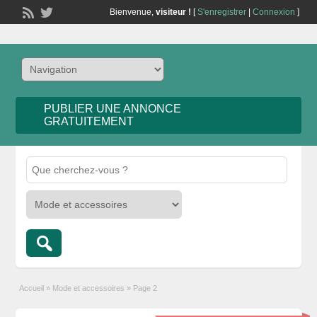
Bienvenue,
visiteur !
[
S'enregistrer
|
Connexion
]
PUBLIER UNE ANNONCE
GRATUITEMENT
Accueil
»
Mode et accessoires
»
Page 2