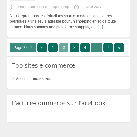
Mode et accessoires
spotashop
7 février 2017
Nous regroupons les réductions sport et mode des meilleures
boutiques à une seule adresse pour un shopping en solde toute
l’année. Nous sommes une plateforme shopping qui
[…]
Page 2 of 7
‹‹
1
2
3
4
…
7
››
Top sites e-commerce
Aucune annonce vue.
L’actu e-commerce sur Facebook