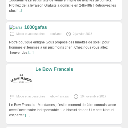
1000lentilles.fr est un site de vente en ligne de lentilles de contact.
Profitez de la livraison Gratuite à domicile en 24h/48h ! Retrouvez les
plus
[…]
1000gafas
Mode et accessoires
soufiane
2 janvier 2018
Notre boutique enligne ,vous propose des lunettes de soleil pour
hommes et femmes à un prix moins cher . Chez nous vous allez
trouver des
[…]
Le Bow Francais
Mode et accessoires
lebowfrancais
10 novembre 2017
Le Bow Francais : Mesdames, c’est le moment de faire connaissance
avec l’accessoire indispensable : Le Noeud de dos ! Le petit Noeud
est parfait
[…]