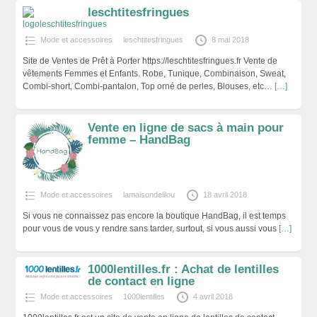
leschtitesfringues
Mode et accessoires
leschtitesfringues
8 mai 2018
Site de Ventes de Prêt à Porter https://leschtitesfringues.fr Vente de
vêtements Femmes et Enfants. Robe, Tunique, Combinaison, Sweat,
Combi-short, Combi-pantalon, Top orné de perles, Blouses, etc…
[…]
Vente en ligne de sacs à main pour
femme – HandBag
Mode et accessoires
lamaisondelilou
18 avril 2018
Si vous ne connaissez pas encore la boutique HandBag, il est temps
pour vous de vous y rendre sans tarder, surtout, si vous aussi vous
[…]
1000lentilles.fr : Achat de lentilles
de contact en ligne
Mode et accessoires
1000lentilles
4 avril 2018