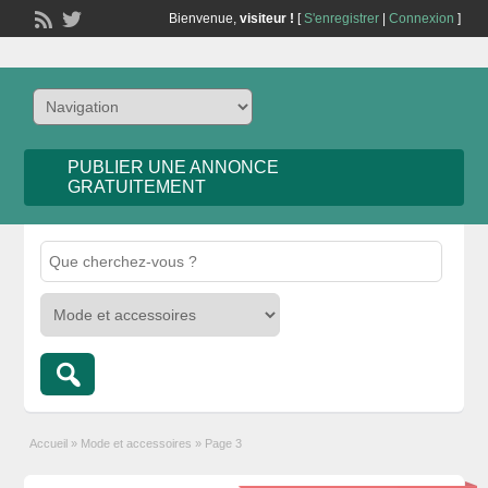
Bienvenue,
visiteur !
[
S'enregistrer
|
Connexion
]
PUBLIER UNE ANNONCE
GRATUITEMENT
Accueil
»
Mode et accessoires
»
Page 3