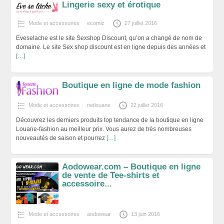
Lingerie sexy et érotique
Mode et accessoires
ecomiz
27 juillet 2016
Eveselache est le site Sexshop Discount, qu’on a changé de nom de
domaine. Le site Sex shop discount est en ligne depuis des années et
[…]
Boutique en ligne de mode fashion
Mode et accessoires
netlouane
22 juillet 2016
Découvrez les derniers produits top tendance de la boutique en ligne
Louane-fashion au meilleur prix. Vous aurez de très nombreuses
nouveautés de saison et pourrez
[…]
Aodowear.com – Boutique en ligne
de vente de Tee-shirts et
accessoire...
Mode et accessoires
aodowear
13 juin 2016