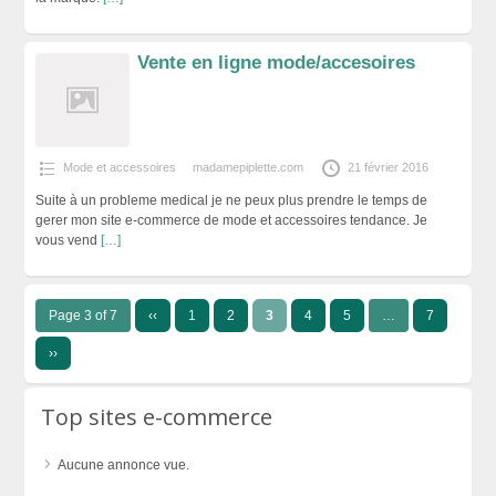
Vente en ligne mode/accesoires
Mode et accessoires
madamepiplette.com
21 février 2016
Suite à un probleme medical je ne peux plus prendre le temps de
gerer mon site e-commerce de mode et accessoires tendance. Je
vous vend
[…]
Page 3 of 7
‹‹
1
2
3
4
5
…
7
››
Top sites e-commerce
Aucune annonce vue.