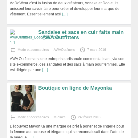
AoDoWear c’est la fusion de deux créateurs, Aonaka et Doole. Ils
unissent leur savoir faire pour créer et développer leur marque de
vêtement. Essentiellement axé
[…]
Sandales et sacs en cuir faits main
– AWA Outfitters
Mode et accessoires
AWAOutfitters
7 mars 2016
AWA Outfitters est une entreprise artisanale commercialisant, via son
site e-commerce, des sandales et des sacs à main pour femmes. Elle
est dirigée par une
[…]
Boutique en ligne de Mayonka
Mode et accessoires
M-claire
24 février 2016
Découvrez MayonKa une marque de prêt à porter et de lingerie pour
la femme audacieuse et élégante qui se reconnaissait dans l’adn de
la marque.
[…]