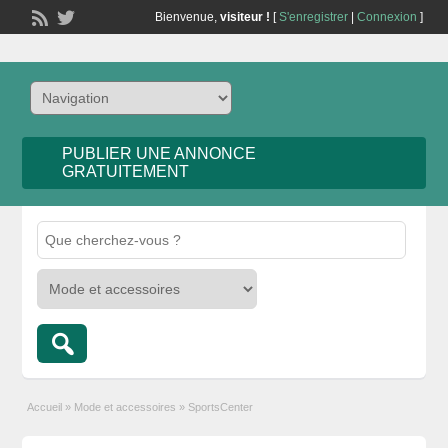
Bienvenue,
visiteur !
[
S'enregistrer
|
Connexion
]
PUBLIER UNE ANNONCE
GRATUITEMENT
Accueil
»
Mode et accessoires
»
SportsCenter