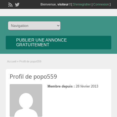
Bienvenue,
visiteur !
[
S'enregistrer
|
Connexion
]
PUBLIER UNE ANNONCE
GRATUITEMENT
Accueil
»
Profil de popo559
Profil de popo559
Membre depuis :
28 février 2013