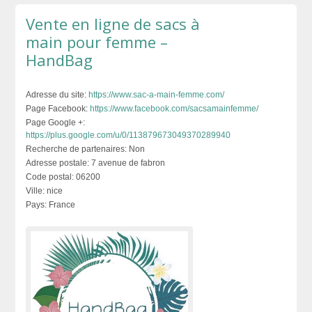
Vente en ligne de sacs à
main pour femme –
HandBag
Adresse du site:
https://www.sac-a-main-femme.com/
Page Facebook:
https://www.facebook.com/sacsamainfemme/
Page Google +:
https://plus.google.com/u/0/113879673049370289940
Recherche de partenaires:
Non
Adresse postale:
7 avenue de fabron
Code postal:
06200
Ville:
nice
Pays:
France