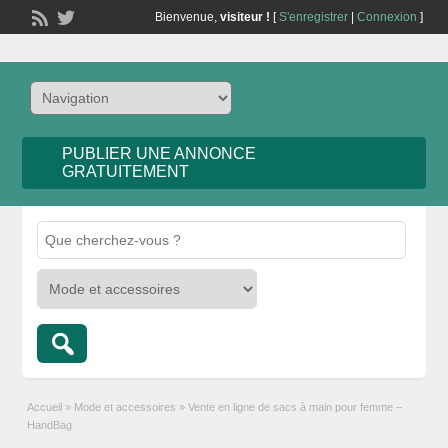
Bienvenue,
visiteur !
[
S'enregistrer
|
Connexion
]
PUBLIER UNE ANNONCE
GRATUITEMENT
Accueil
»
Mode et accessoires
»
Vente en ligne de sacs à main pour femme –
HandBag