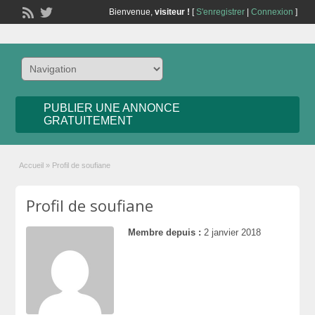
Bienvenue,
visiteur !
[
S'enregistrer
|
Connexion
]
PUBLIER UNE ANNONCE
GRATUITEMENT
Accueil
»
Profil de soufiane
Profil de soufiane
Membre depuis :
2 janvier 2018