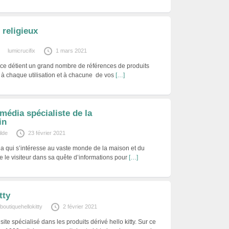
 religieux
lumicrucifix
1 mars 2021
ence détient un grand nombre de références de produits
r à chaque utilisation et à chacune de vos
[…]
média spécialiste de la
in
lde
23 février 2021
a qui s’intéresse au vaste monde de la maison et du
e le visiteur dans sa quête d’informations pour
[…]
tty
boutiquehellokitty
2 février 2021
 site spécialisé dans les produits dérivé hello kitty. Sur ce