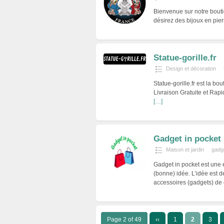
Bienvenue sur notre boutiq
désirez des bijoux en pierr
Statue-gorille.fr
Design et décoration
Statue-gorille.fr est la bo
Livraison Gratuite et Rapi
[…]
Gadget in pocket
Maison et jardin
gadg
Gadget in pocket est une
(bonne) idée. L’idée est d
accessoires (gadgets) de 
Page 2 of 49
‹‹
1
2
3