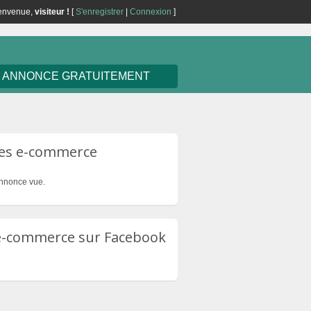
envenue,
visiteur !
[
S'enregistrer
|
Connexion
]
E ANNONCE GRATUITEMENT
tes e-commerce
nnonce vue.
 e-commerce sur Facebook