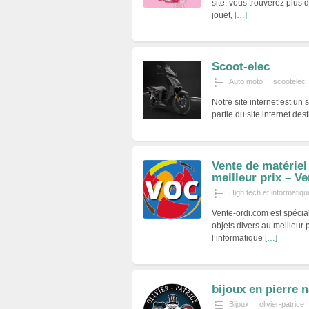
site, vous trouverez plus 
jouet,
[…]
Scoot-elec
Auto moto
scootelec
Notre site internet est un
partie du site internet de
Vente de matériel
meilleur prix – V
High tech et informatiqu
Vente-ordi.com est spécial
objets divers au meilleur
l’informatique
[…]
bijoux en pierre n
Bijoux
olivier-patrice