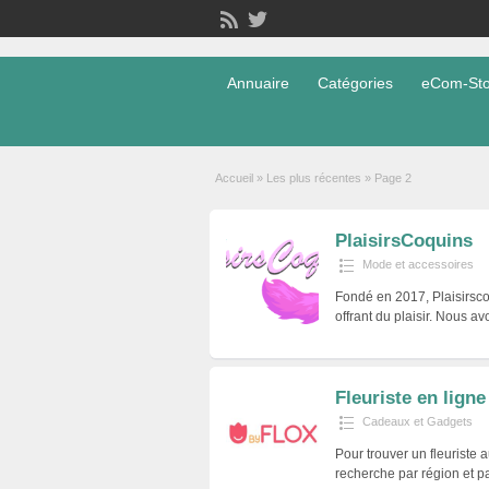
Annuaire
Catégories
eCom-Stor
Accueil
»
Les plus récentes
»
Page 2
PlaisirsCoquins
Mode et accessoires
Fondé en 2017, Plaisirsco
offrant du plaisir. Nous a
Fleuriste en ligne
Cadeaux et Gadgets
Pour trouver un fleuriste 
recherche par région et p