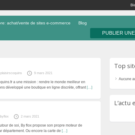
Bi
e: achat/vente de sites e-commerce
Blog
PUBLIER UN
Top si
plaisirscoquins
9 mars 2021
Aucune a
quins.fr a une mission : rendre le monde meilleur en
vons développé une boutique en ligne discrète, offrant
[…]
L’actu
byflox
2 mars 2021
autour de soi, By flox propose son propre moteur de
ar département. Ou encore la carte de
[…]