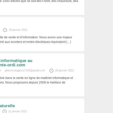
de 1000 articles que se soit des t-shirt, des chaussure, des
29 janvier 2021
 site de vente et d’information. Nous avons une majeur
stiné aux scooters et motos électriques équivalent
[…]
 informatique au
ente-ordi.com
e
gftechnologies17150@gmail.com
28 janvier 2021
isé dans la vente en ligne de matériel informatique et
 prix. Nous proposons depuis 2009 le meilleur de
aturelle
21 janvier 2021