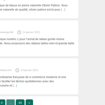
ue de bijoux en pierre naturelle Olivier Patrice. Vous
e naturelle de qualité, olivier patrice est là pour
[…]
statuegorille
14 janvier 2021
utique numéro 1 pour l’achat de statue gorille résine.
de. Nous proposons des statues tailles mini et grande taille
etinpocket
10 janvier 2021
 entreprise française de e-commerce moderne et une
e faciliter les tâches quotidiennes avec des
cuisine et
[…]
4
…
49
››