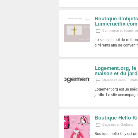
Boutique d’objets
Lumicrucifix.com
Commerce et économie
Le site spirituel de référ
différents afin de conveni
Logement.org, le 
maison et du jard
Maison et jardin
mathi
Logement.org est un médi
jardin. Le site accompagn
Boutique Hello Ki
Cadeaux et Gadgets
Boutique hello kitty est un