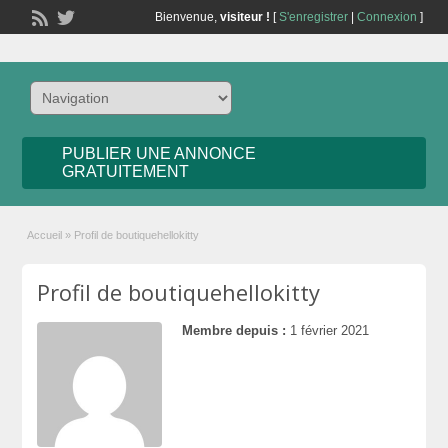
Bienvenue,
visiteur !
[
S'enregistrer
|
Connexion
]
PUBLIER UNE ANNONCE
GRATUITEMENT
Accueil
»
Profil de boutiquehellokitty
Profil de boutiquehellokitty
Membre depuis :
1 février 2021