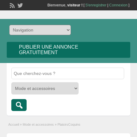
Bienvenue,
visiteur !
[
S'enregistrer
|
Connexion
]
PUBLIER UNE ANNONCE
GRATUITEMENT
Accueil
»
Mode et accessoires
»
PlaisirsCoquins