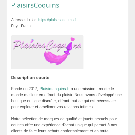
PlaisirsCoquins
Adresse du site:
https://plaisirscoquins.fr
Pays:
France
Description courte
Fondé en 2017,
Plaisirscoquins.fr
a une mission : rendre le
monde meilleur en offrant du plaisir. Nous avons développé une
boutique en ligne discrète, offrant tout ce qui est nécessaire
pour explorer et améliorer vos relations intimes.
Notre sélection de marques de qualité et jouets sexuels pour
adultes offre une expérience d'achat unique qui permet à nos
clients de faire leurs achats confortablement et en toute