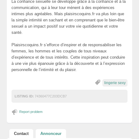
La confiance sexuelle se développe grâce à la confiance et à la
communication, qui à leur tour mènent à des expériences
intimes plus agréables. Mais plaisirscoquins.fr va plus loin que
la simple intimité en sachant et en comprenant que le bien-être
sexuel a un impact positif sur votre vie quotidienne et votre
santé.
Plaisirscoquins.fr s’efforce d’inspirer et de responsabiliser les
femmes, les hommes et les couples de tous niveaux
d’expérience et de tous intérêts. Cette inspiration peut conduire
à une vie plus épanouie grâce à la découverte et à l’expression
personnelle de l’intimité et du plaisir.
lingerie sexy
LISTING ID:
74360477C203DCB7
Report problem
Contact
Annonceur