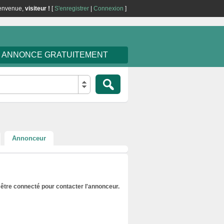
envenue,
visiteur !
[
S'enregistrer
|
Connexion
]
E ANNONCE GRATUITEMENT
Annonceur
être connecté pour contacter l'annonceur.