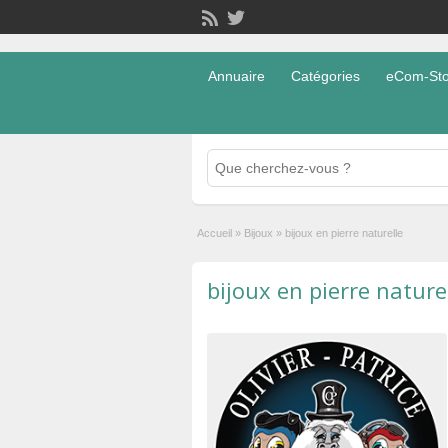
Annuaire
Catégories
eCom-Stor
Accueil
»
Bijoux
»
bijoux en pierre naturelle
bijoux en pierre nature