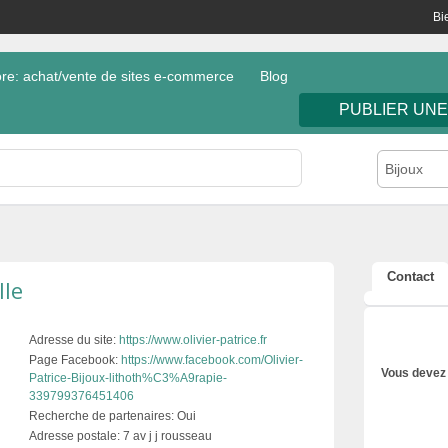
Bi
e: achat/vente de sites e-commerce
Blog
PUBLIER UN
Bijoux
Contact
lle
Adresse du site:
https://www.olivier-patrice.fr
Page Facebook:
https://www.facebook.com/Olivier-
Vous devez 
Patrice-Bijoux-lithoth%C3%A9rapie-
339799376451406
Recherche de partenaires:
Oui
Adresse postale:
7 av j j rousseau