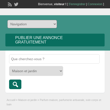
Bienvenue,
visiteur !
[
S'enregistrer
|
Connexion
]
PUBLIER UNE ANNONCE
GRATUITEMENT
Accueil
»
Maison et jardin
»
Parfum maison, parfumerie artisanale, soin corps et
bain