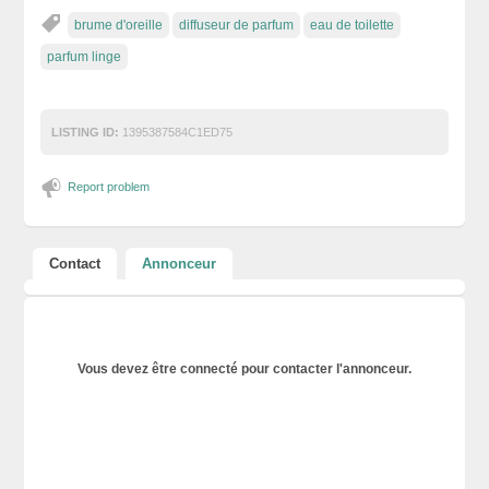
brume d'oreille
diffuseur de parfum
eau de toilette
parfum linge
LISTING ID:
1395387584C1ED75
Report problem
Contact
Annonceur
Vous devez être connecté pour contacter l'annonceur.