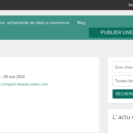
Bi
e: achat/vente de sites e-commerce
Blog
PUBLIER UN
 :
28 mai 2014
Toutes le
w.comptoir-beaute-sante.com
L’ act