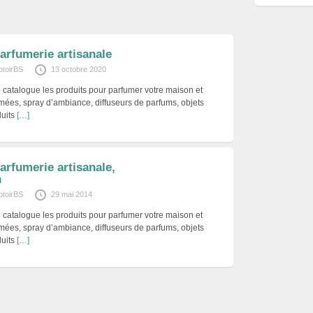
arfumerie artisanale
toirBS
13 octobre 2020
 catalogue les produits pour parfumer votre maison et
umées, spray d’ambiance, diffuseurs de parfums, objets
duits
[…]
rfumerie artisanale,
n
toirBS
29 mai 2014
 catalogue les produits pour parfumer votre maison et
umées, spray d’ambiance, diffuseurs de parfums, objets
duits
[…]