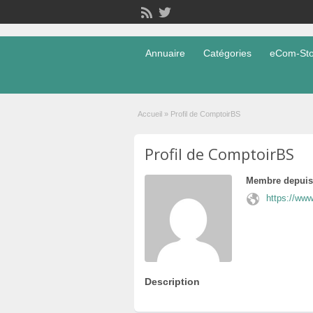
Annuaire
Catégories
eCom-Stor
Accueil
»
Profil de ComptoirBS
Profil de ComptoirBS
Membre depuis
https://ww
Description