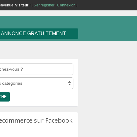
envenue,
visiteur !
[
S'enregistrer
|
Connexion
]
E ANNONCE GRATUITEMENT
s catégories
u ecommerce sur Facebook