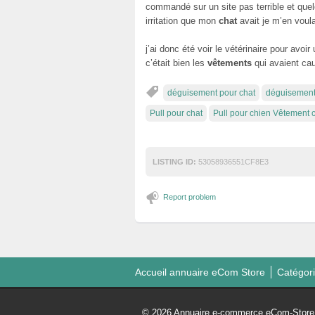
commandé sur un site pas terrible et que
irritation que mon
chat
avait je m’en vou
j’ai donc été voir le vétérinaire pour avoi
c’était bien les
vêtements
qui avaient caus
déguisement pour chat
déguisement
Pull pour chat
Pull pour chien Vêtement 
LISTING ID:
53058936551CF8E3
Report problem
Accueil annuaire eCom Store
Catégor
© 2026 Annuaire e-commerce eCom-Store. 