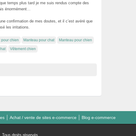
lque temps plus tard je me suis rendus compte des
lais énormément…
r une confirmation de mes doutes, et il c’est avéré que
é les irritations.
 pour chien
Manteau pour chat
Manteau pour chien
chat
Vêtement chien
ies
Achat / vente de sites e-commerce
Blog e-commerce
Tous droits réservés.