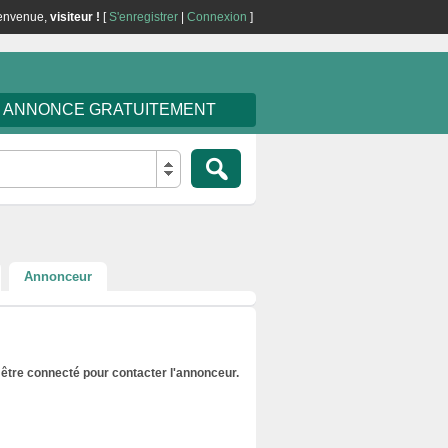
envenue,
visiteur !
[
S'enregistrer
|
Connexion
]
E ANNONCE GRATUITEMENT
Annonceur
être connecté pour contacter l'annonceur.