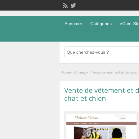
Annuaire
Catégories
eCom-Stor
Accueil
»
Animaux
»
Vente de vêtement et déguisem
Vente de vêtement et 
chat et chien