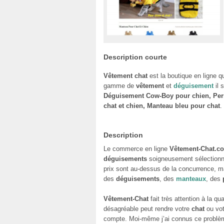
Description courte
Vêtement chat
est la boutique en ligne qu
gamme de
vêtement
et
déguisement
il 
Déguisement Cow-Boy pour chien, Perru
chat et chien, Manteau bleu pour chat
.
Description
Le commerce en ligne
Vêtement-Chat.c
déguisements
soigneusement sélectionner
prix sont au-dessus de la concurrence, m
des
déguisements
, des
manteaux
, des
Vêtement-Chat
fait très attention à la qu
désagréable peut rendre votre
chat
ou vo
compte. Moi-même j’ai connus ce problèm