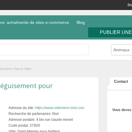
Bi
e: achat/vente de sites e-commerce
Blog
PUBLIER UN
Animaux
ent pour chat et chien
Contact
déguisement pour
Adresse du site:
https://www.vetement-chat.com
Vous devez 
Recherche de partenaires:
Non
Adresse postale:
4 bis rue claude monet
Code postal:
27920
Ville:
Saint étienne sous bailleul