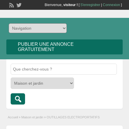
Bienvenue,
visiteur !
[
S'enregistrer
|
Connexion
]
PUBLIER UNE ANNONCE
GRATUITEMENT
Accueil
»
Maison et jardin
»
OUTILLAGES ELECTROPORTATIFS