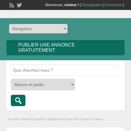
Bienvenue,
visiteur !
[
S'enregistrer
|
Connexion
]
PUBLIER UNE ANNONCE
GRATUITEMENT
Accueil
»
Maison et jardin
»
Equipements pas chers pour la maison