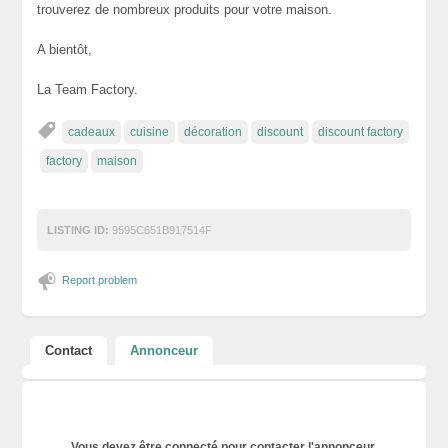
trouverez de nombreux produits pour votre maison.
A bientôt,
La Team Factory.
cadeaux
cuisine
décoration
discount
discount factory
factory
maison
LISTING ID:
9595C651B917514F
Report problem
Contact
Annonceur
Vous devez être connecté pour contacter l'annonceur.