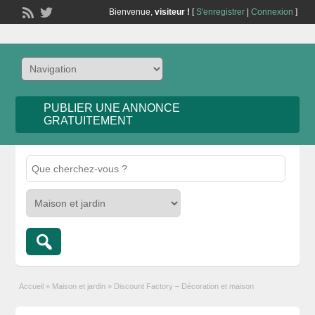
Bienvenue,
visiteur !
[
S'enregistrer
|
Connexion
]
PUBLIER UNE ANNONCE
GRATUITEMENT
Accueil
»
Maison et jardin
»
Discount Factory – Décoration et maison