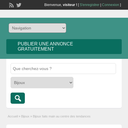
Bienvenue,
visiteur !
[
S'enregistrer
|
Connexion
]
PUBLIER UNE ANNONCE
GRATUITEMENT
Accueil
»
Bijoux
»
Bijoux faits main au centre des tendances