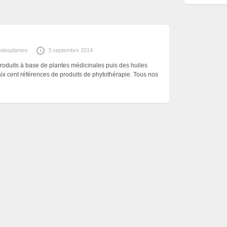
edesplantes
3 septembre 2014
oduits à base de plantes médicinales puis des huiles
six cent références de produits de phytothérapie. Tous nos