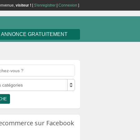
envenue,
visiteur !
[
S'enregistrer
|
Connexion
]
E ANNONCE GRATUITEMENT
s catégories
u ecommerce sur Facebook