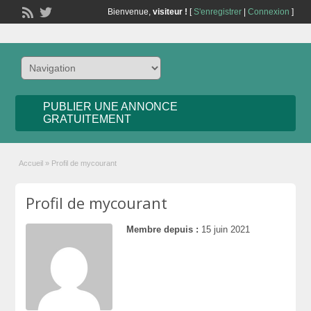
Bienvenue,
visiteur !
[
S'enregistrer
|
Connexion
]
PUBLIER UNE ANNONCE
GRATUITEMENT
Accueil
»
Profil de mycourant
Profil de mycourant
Membre depuis :
15 juin 2021