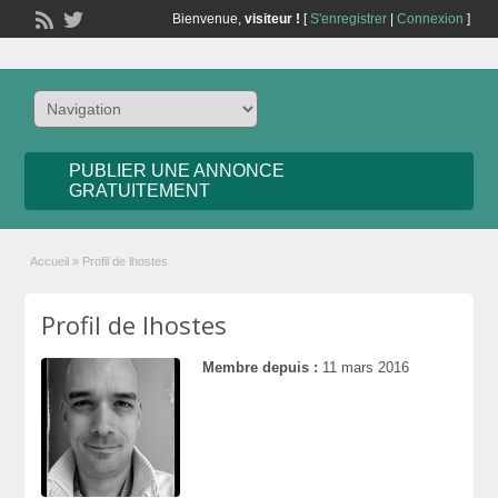
Bienvenue,
visiteur !
[
S'enregistrer
|
Connexion
]
PUBLIER UNE ANNONCE
GRATUITEMENT
Accueil
»
Profil de lhostes
Profil de lhostes
Membre depuis :
11 mars 2016