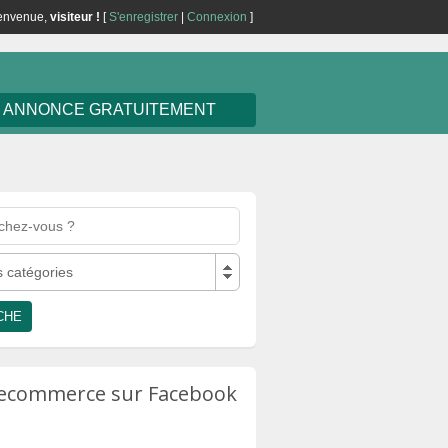
envenue,
visiteur !
[
S'enregistrer
|
Connexion
]
E ANNONCE GRATUITEMENT
s catégories
u ecommerce sur Facebook