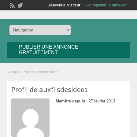
Bienvenue,
visiteur !
[
S'enregistrer
|
Connexion
]
PUBLIER UNE ANNONCE
GRATUITEMENT
Accueil
»
Profil de auxfilsdesidees
Profil de auxfilsdesidees
Membre depuis :
27 février 2013