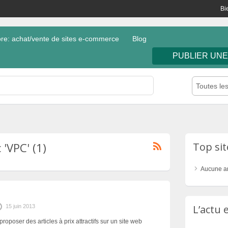
Bi
e: achat/vente de sites e-commerce
Blog
PUBLIER UN
Toutes le
'VPC' (1)
Top si
Aucune a
L’actu
15 juin 2013
proposer des articles à prix attractifs sur un site web