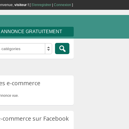
envenue,
visiteur !
[
S'enregistrer
|
Connexion
]
E ANNONCE GRATUITEMENT
s catégories
tes e-commerce
nnonce vue.
 e-commerce sur Facebook