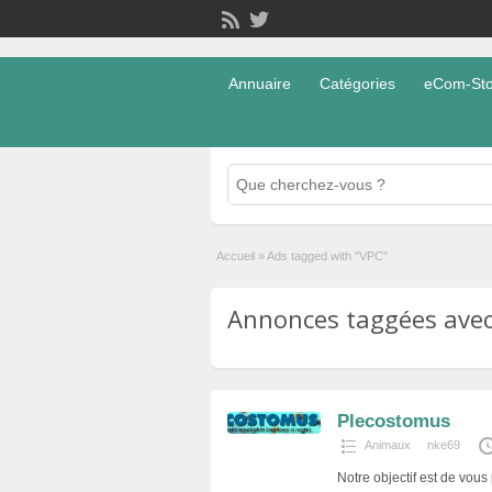
Annuaire
Catégories
eCom-Stor
Accueil
»
Ads tagged with "VPC"
Annonces taggées avec 
Plecostomus
Animaux
nke69
Notre objectif est de vous 