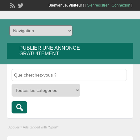
Bienvenue,
visiteur !
[
S'enregistrer
|
Connexion
]
PUBLIER UNE ANNONCE
GRATUITEMENT
Accueil
»
Ads tagged with "Sport"