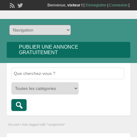
Bienvenue,
visiteur !
[
S'enregistrer
|
Connexion
]
PUBLIER UNE ANNONCE
GRATUITEMENT
Accueil
»
Ads tagged with "rangement"