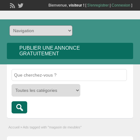
Bienvenue,
visiteur !
[
S'enregistrer
|
Connexion
]
PUBLIER UNE ANNONCE
GRATUITEMENT
Accueil
»
Ads tagged with "magasin de meubles"