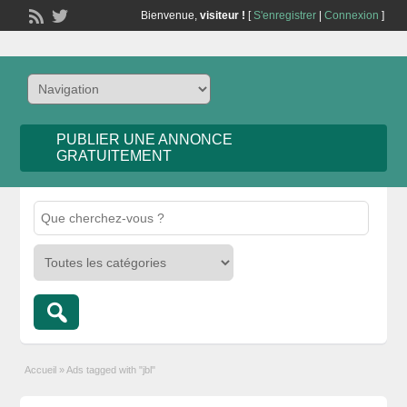
Bienvenue,
visiteur !
[
S'enregistrer
|
Connexion
]
PUBLIER UNE ANNONCE
GRATUITEMENT
Accueil
»
Ads tagged with "jbl"