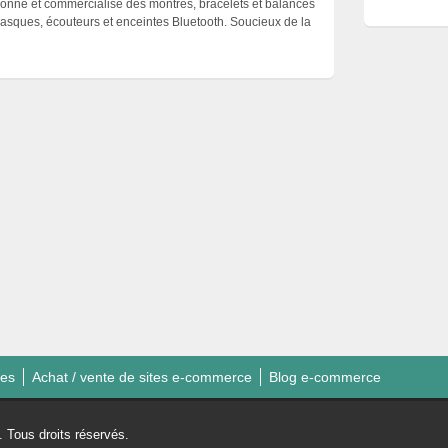
onne et commercialise des montres, bracelets et balances
asques, écouteurs et enceintes Bluetooth. Soucieux de la
ies
Achat / vente de sites e-commerce
Blog e-commerce
Tous droits réservés.