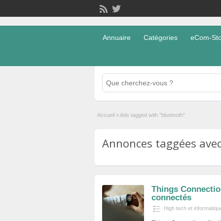
Annuaire
Catégories
eCom-Stor
Accueil
»
Ads tagged with "bluetooth"
Annonces taggées avec 
Things Connection
connectés
High tech et informatiqu