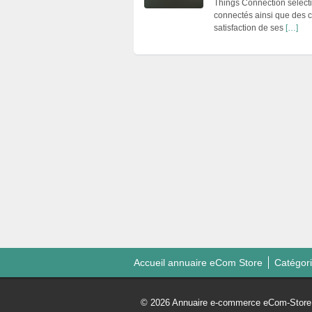
Things Connection sélecti
connectés ainsi que des c
satisfaction de ses
[…]
Accueil annuaire eCom Store
Catégor
© 2026 Annuaire e-commerce eCom-Store. 