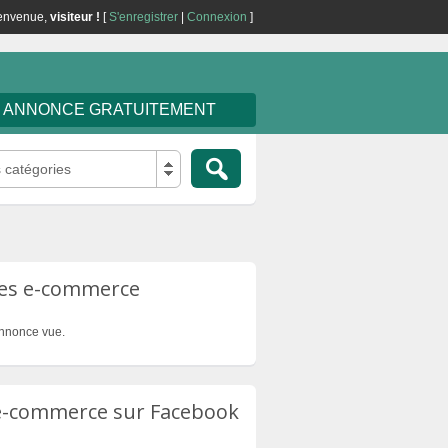
envenue,
visiteur !
[
S'enregistrer
|
Connexion
]
E ANNONCE GRATUITEMENT
s catégories
tes e-commerce
nnonce vue.
 e-commerce sur Facebook