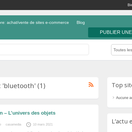
Bi
e: achat/vente de sites e-commerce
Blog
PUBLIER UN
Toutes le
'bluetooth' (1)
Top si
Aucune a
 – L’univers des objets
L’actu
e
casamedia
10 mars 2021